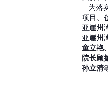
为落
项目、创
亚崖州
亚崖州
童立艳
院长顾
孙立清