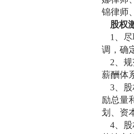
锦律师
股权
1、
调，确
2、
薪酬体
3、
励总量
划、资
4、