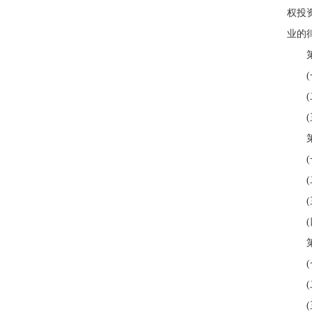
权投
业的