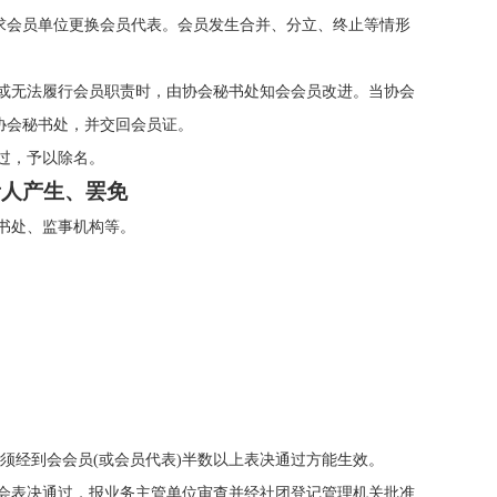
求会员单位更换会员代表。会员发生合并、分立、终止等情形
定或无法履行会员职责时，由协会秘书处知会会员改进。当协会
协会秘书处，并交回会员证。
过，予以除名。
责人产生、罢免
书处、监事机构等。
决议须经到会会员(或会员代表)半数以上表决通过方能生效。
事会表决通过，报业务主管单位审查并经社团登记管理机关批准