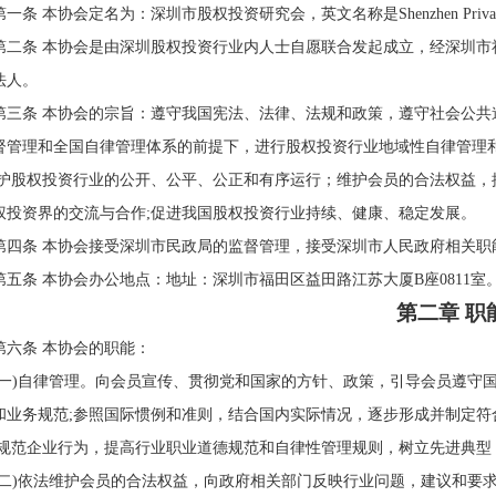
第一条 本协会定名为：深圳市股权投资研究会，英文名称是Shenzhen Private Equit
第二条 本协会是由深圳股权投资行业内人士自愿联合发起成立，经深圳
法人。
第三条 本协会的宗旨：遵守我国宪法、法律、法规和政策，遵守社会公
督管理和全国自律管理体系的前提下，进行股权投资行业地域性自律管理
维护股权投资行业的公开、公平、公正和有序运行；维护会员的合法权益
权投资界的交流与合作;促进我国股权投资行业持续、健康、稳定发展。
第四条 本协会接受深圳市民政局的监督管理，接受深圳市人民政府相关职
第五条 本协会办公地点：地址：深圳市福田区益田路江苏大厦B座0811室。邮
第二章 职
第六条 本协会的职能：
(一)自律管理。向会员宣传、贯彻党和国家的方针、政策，引导会员遵守
和业务规范;参照国际惯例和准则，结合国内实际情况，逐步形成并制定
;规范企业行为，提高行业职业道德规范和自律性管理规则，树立先进典型
(二)依法维护会员的合法权益，向政府相关部门反映行业问题，建议和要