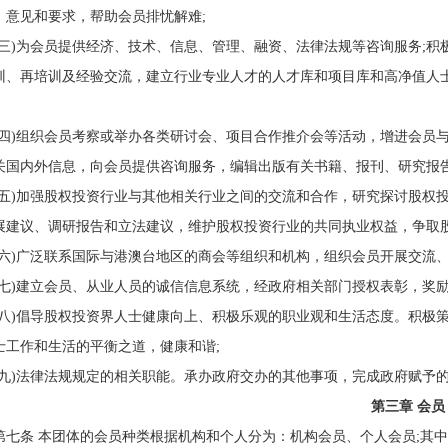
、意见和要求，帮助会员排忧解难;
(三)为会员提供经济、技术、信息、管理、融资、法律法规等咨询服务;
训、再培训及经验交流，建立行业专业人才的人才库和项目库和高净值人
(四)组织会员考察或举办各类研讨会、项目合作推介会等活动，增进会员与
关国内外信息，向会员提供咨询服务，编辑出版有关书籍、报刊、研究报告
(五)加强股权投资行业与其他相关行业之间的交流和合作，研究探讨股权
展建议、调研报告和立法建议，维护股权投资行业的共同执业权益，争取股
(六)广泛联系国际与港澳台地区的商会等组织和机构，组织会员开展交流
(七)建立会员、从业人员的诚信信息系统，经政府相关部门授权表彰，奖
(八)倡导股权投资界人士健康向上、积极乐观的职业观和生活态度。积极
士工作和生活的平衡之道，健康和谐;
(九)法律法规规定的相关职能。承办政府交办的其他事项，完成政府赋予
第三章 会员
第七条 本团体的会员种类根据机构和个人分为：机构会员、个人会员;其