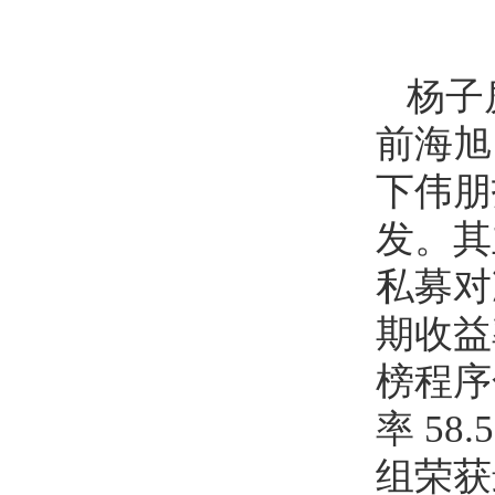
杨子
前海旭
下伟朋
发。其
私募对
期收益
榜程序
率 5
组荣获