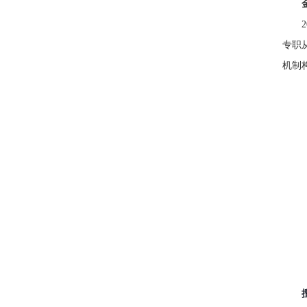
专职
机制