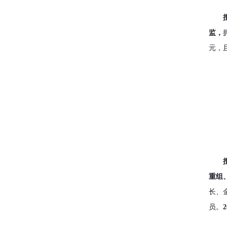
监，
元，
重组
长、
员。