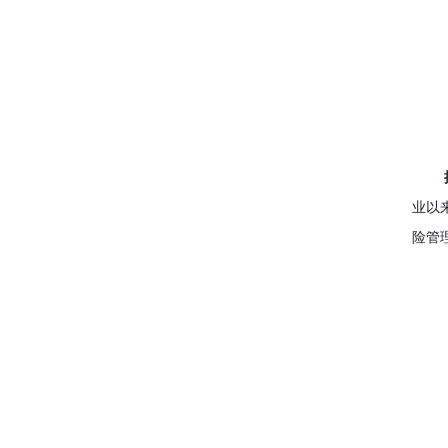
业以
险管