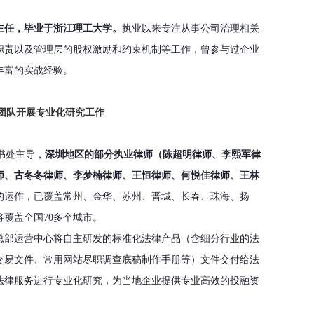
主任，毕业于浙江理工大学。
执业以来专注从事公司治理相关
职责以及管理层的股权激励和约束机制等工作，曾参与过企业
丰富的实战经验。
团队开展专业化研究工作
书处主导，
深圳地区的
部分
执业律师（陈超明律师、李熙军律
师、古冬冬律师、李梦楠律师、王恒律师、何悦佳律师、王林
的运作，已覆盖常州、金华、苏州、晋城、长春、珠海、扬
将覆盖全国70多个城市。
总部运营中心将自主研发的标准化法律产品（含细分行业的法
交易文件、常用网站尽职调查底稿制作手册等）文件交付给法
法律服务进行专业化研究，为当地企业提供专业高效的投融资