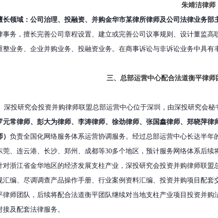
朱靖洁律师
擅长领域：公司治理、投融资、并购
金华市某律所律师及公司法律业务部
律事务，擅长完善公司章程设置、建立或完善公司议事规则、设计董监高
重整业务、企业并购业务、投融资业务。在商事诉讼与非诉讼业务中具有
三、总部运营中心配合法道衡平律师
深投研究会投资并购律师联盟总部运营中心位于深圳，由深投研究会秘
罗元常律师、彭大为律师、李涛律师、徐劲律师、张国鑫律师、郑晓萍律
师）
负责全国化网络服务体系运营协调服务。经过总部运营中心长达半年
东莞、连云港、长沙、郑州、成都等30多个地区，预计服务网络体系后续
针对浙江省金华地区的经济发展支柱产业，深投研究会投资并购律师联盟
规汇编、尽调调查产品操作手册、行业案例资料汇编、投资并购项目配套
平律师团队，后续将配合法道衡平团队继续对当地支柱产业项目投资并购
对接及配套法律服务。