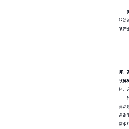
的法
破产
师、
欣律
州、
律法
道衡
需求