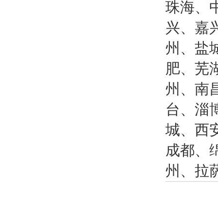
珠海、
兴、嘉
州、盐
肥、芜
州、南
台、淄
城、西
成都、
州、拉