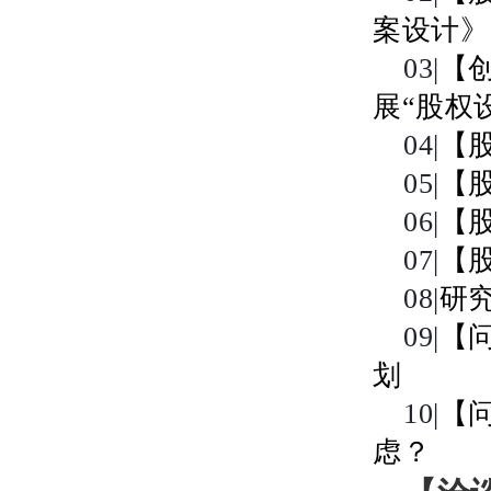
案设计》
03|
【
展“股权
04|
【
05|
【
06|
【
07|
【
08|
研
09|
【
划
10|
【
虑？