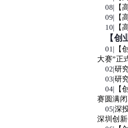
08|
【
09|
【
10|
【
【创
01|
【
大赛”正
02|
研
03|
研
04|
【
赛圆满闭
05|
深
深圳创新