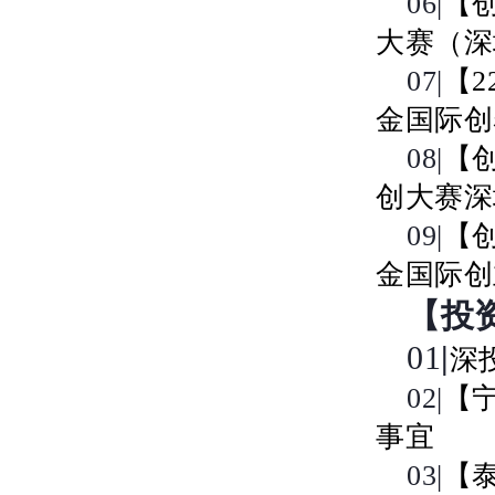
06|
【
大赛（深
07|
【
金国际创
08|
【
创大赛深
09|
【
金国际创
【投
01
|
深
02|
【
事宜
03|
【