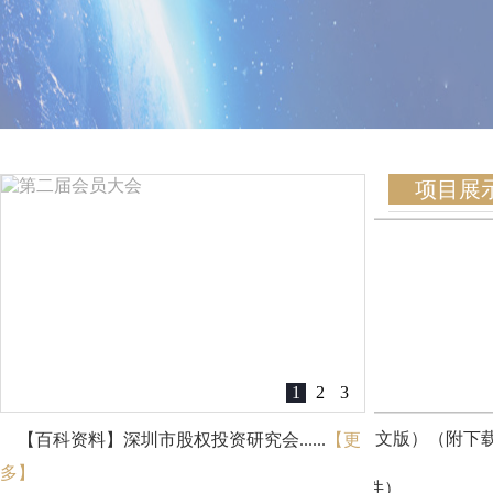
项目展
1
2
3
容（附
商业计划书（中文版）（附下载文
深创投－
【百科资料】深圳市股权投资研究会......
【更
多】
件）